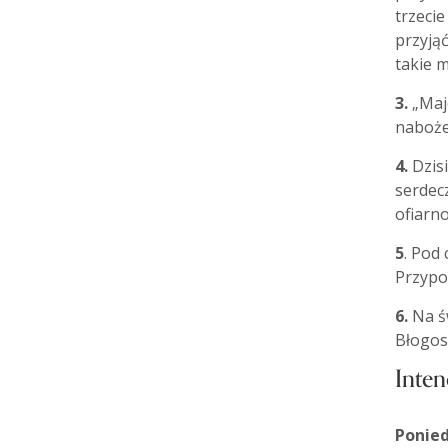
trzecie
przyjąć
takie m
3.
„Majó
naboże
4.
Dzisi
serdecz
ofiarno
5
. Pod
Przypo
6.
Na św
Błogos
Inten
Ponied