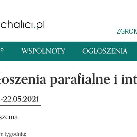
ZGRO
Y?
WSPÓLNOTY
OGŁOSZENIA
oszenia parafialne i in
5-22.05.2021
szenia
m tygodniu: