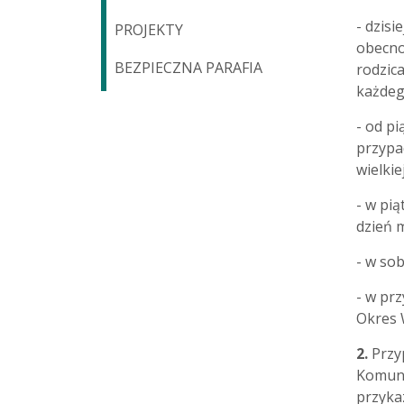
- dzis
PROJEKTY
obecno
BEZPIECZNA PARAFIA
rodzic
każdeg
- od p
przypa
wielkie
- w pi
dzień m
- w sob
- w prz
Okres 
2.
Przyp
Komunii
przyka