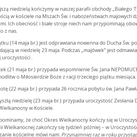
iejszą niedzielą kończymy w naszej parafii obchody „Białeg
ścią w kościele na Mszach Św. i nabożeństwach majowych d
ami. Ich obecność i białe stroje niech nam przypominają ob
o z nas.
iątku (14 maja br.) jest odprawiana nowenna do Ducha Św. p
dającą w niedzielę 23 maja. Podczas „majówek” jest odmawi
j uroczystości .
ątek (21 maja br.) przypada wspomnienie Św. Jana NEPOMUCE
odlitw o Miłosierdzie Boże z racji trzeciego piątku miesiąca.
otę (22 maja br.) przypada 26 rocznica pobytu św. Jana Pawł
yszłą niedzielę (23 maja br.) przypada uroczystość Zesłania
Wielkanocny w Kościele.
ominamy, że choć Okres Wielkanocny kończy się w Uroczyst
 Wielkanocnej zakończy się tydzień później – w Uroczystość
zanie kościelne mówi nam:
Przynajmniej raz w roku przystąp