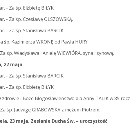
r. - Za śp. Elżbietę BIŁYK.
ar. - Za śp. Czesławę OLSZOWSKĄ.
r. - Za śp. Stanisława BARCIK.
 Za śp. Kazimierza WRONĘ od Pawła HURY.
 Za śp. Władysława i Anielę WIEWIÓRA, syna i synową.
, 22 maja
r. - Za śp. Stanisława BARCIK.
r. - Za śp. Elżbietę BIŁYK.
O zdrowie i Boże Błogosławieństwo dla Anny TALIK w 85 rocz.
- Za śp. Jadwigę GRABOWSKĄ z mężem Piotrem.
ela, 23 maja, Zesłanie Ducha Św. – uroczystość