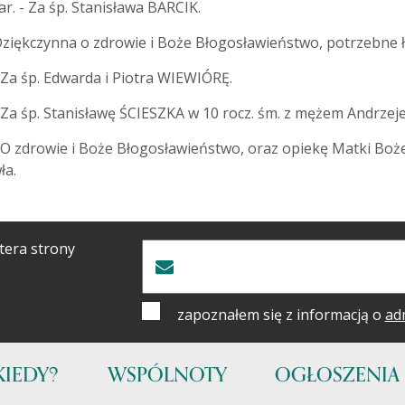
r. - Za śp. Stanisława BARCIK.
Dziękczynna o zdrowie i Boże Błogosławieństwo, potrzebne łas
 Za śp. Edwarda i Piotra WIEWIÓRĘ.
- Za śp. Stanisławę ŚCIESZKA w 10 rocz. śm. z mężem Andrzej
 O zdrowie i Boże Błogosławieństwo, oraz opiekę Matki Bożej 
ła.
tera strony
zapoznałem się z informacją o
ad
KIEDY?
WSPÓLNOTY
OGŁOSZENIA