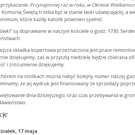
 przykazanie:
Przynajmniej raz w roku, w Okresie Wielkanoc
 Komunię Świętą trzeba być w stanie łaski uświęcającej, a wi
inimum, które każdy katolik powinien spełnić.
wki” są doprawiane w naszym kościele o godz. 1730. Serdec
ństwach.
ejsza składka kopertowa przeznaczona jest prace remontowo
nie dziękujemy, zaś w przyszłą niedzielę będzie zbierana ofi
ść i zrozumienie dziękujemy.
 chórem na stolikach można nabyć kolejny numer naszej gaze
minamy, że jej wydruk jest finansowany ze sprzedaży popr
iętowanie dnia dzisiejszego, oraz czas przebywania w gronie 
ławieństwo.
cje
ziałek, 17 maja