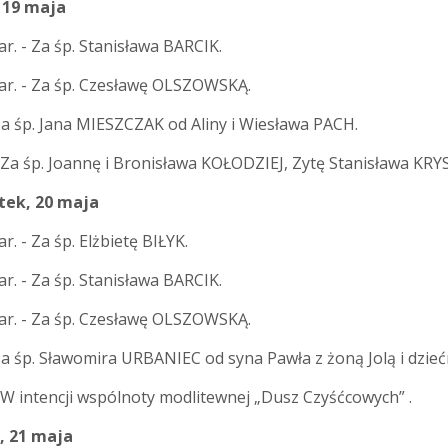
 19 maja
r. - Za śp. Stanisława BARCIK.
ar. - Za śp. Czesławę OLSZOWSKĄ.
Za śp. Jana MIESZCZAK od Aliny i Wiesława PACH.
 Za śp. Joannę i Bronisława KOŁODZIEJ, Zytę Stanisława KRYS
tek, 20 maja
r. - Za śp. Elżbietę BIŁYK.
r. - Za śp. Stanisława BARCIK.
ar. - Za śp. Czesławę OLSZOWSKĄ.
Za śp. Sławomira URBANIEC od syna Pawła z żoną Jolą i dziećm
 W intencji wspólnoty modlitewnej „Dusz Czyśćcowych” .
, 21 maja