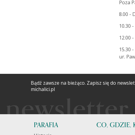
Poza Pa
8.00 - 
10.30 -
12.00 
15.30 -
ur. Paw
Bądź zawsze na bieżąco. Zapisz się do newslet
michalici.pl
PARAFIA
CO, GDZIE, 