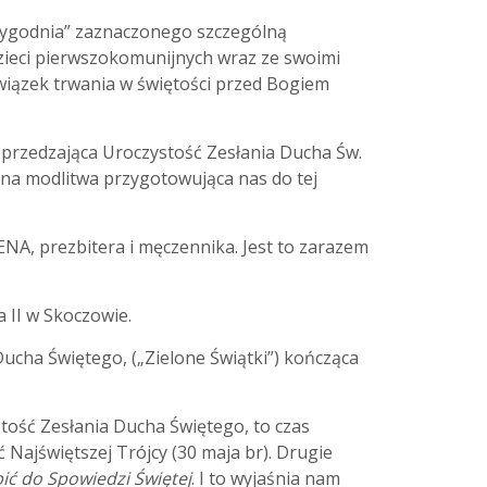
o Tygodnia” zaznaczonego szczególną
zieci pierwszokomunijnych wraz ze swoimi
owiązek trwania w świętości przed Bogiem
oprzedzająca Uroczystość Zesłania Ducha Św.
ana modlitwa przygotowująca nas do tej
NA, prezbitera i męczennika. Jest to zarazem
a II w Skoczowie.
 Ducha Świętego, („Zielone Świątki”) kończąca
ość Zesłania Ducha Świętego, to czas
 Najświętszej Trójcy (30 maja br). Drugie
ić do Spowiedzi Świętej
. I to wyjaśnia nam