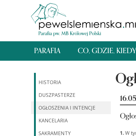
PARAFIA
CO, GDZIE, KIED
Ogł
HISTORIA
DUSZPASTERZE
16.0
OGŁOSZENIA I INTENCJE
Ogło
KANCELARIA
1.
W ty
SAKRAMENTY