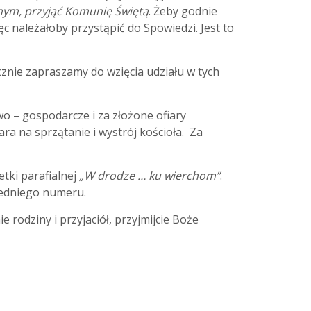
nym, przyjąć Komunię Świętą
. Żeby godnie
ęc należałoby przystąpić do Spowiedzi. Jest to
znie zapraszamy do wzięcia udziału w tych
 – gospodarcze i za złożone ofiary
ara na sprzątanie i wystrój kościoła. Za
tki parafialnej
„W drodze … ku wierchom”
.
zedniego numeru.
rodziny i przyjaciół, przyjmijcie Boże