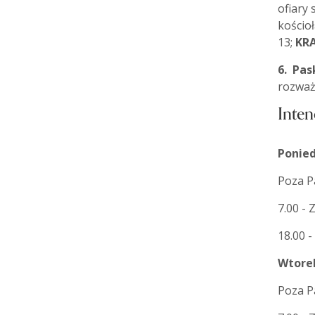
ofiary 
kościoł
13;
KR
6.
Pask
rozważ
Inten
Ponied
Poza P
7.00 - 
18.00 
Wtore
Poza P