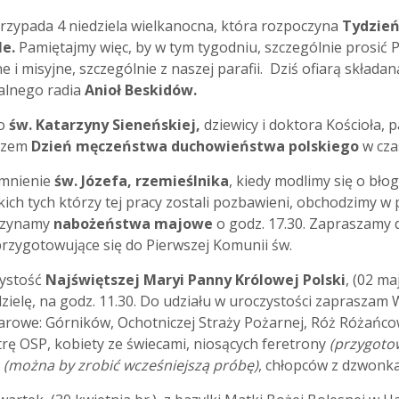
 przypada 4 niedziela wielkanocna, która rozpoczyna
Tydzień
le.
Pamiętajmy więc, by w tym tygodniu, szczególnie prosić
 i misyjne, szczególnie z naszej parafii. Dziś ofiarą skład
jalnego radia
Anioł Beskidów.
o
św. Katarzyny Sieneńskiej,
dziewicy i doktora Kościoła, p
azem
Dzień męczeństwa duchowieństwa polskiego
w czas
mnienie
św. Józefa, rzemieślnika
, kiedy modlimy się o bło
ich tych którzy tej pracy zostali pozbawieni, obchodzimy w p
czynamy
nabożeństwa majowe
o godz. 17.30. Zapraszamy 
przygotowujące się do Pierwszej Komunii św.
zystość
Najświętszej Maryi Panny Królowej Polski
, (02 ma
zielę, na godz. 11.30. Do udziału w uroczystości zapraszam 
arowe: Górników, Ochotniczej Straży Pożarnej, Róż Różańc
trę OSP, kobiety ze świecami, niosących feretrony
(przygotow
i
(można by zrobić wcześniejszą próbę)
, chłopców z dzwonkam