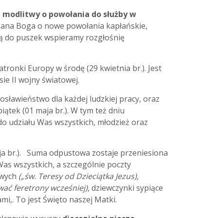
 modlitwy o powołania do służby w
 Pana Boga o nowe powołania kapłańskie,
aną do puszek wspieramy rozgłośnię
atronki Europy w środę (29 kwietnia br.). Jest
ie II wojny światowej.
gosławieństwo dla każdej ludzkiej pracy, oraz
iątek (01 maja br.). W tym też dniu
do udziału Was wszystkich, młodzież oraz
ja br.).
Suma odpustowa zostaje przeniesiona
Was wszystkich, a szczególnie poczty
owych
(„św. Teresy od Dzieciątka Jezus),
ać feretrony wcześniej)
, dziewczynki sypiące
i,. To jest Święto naszej Matki.