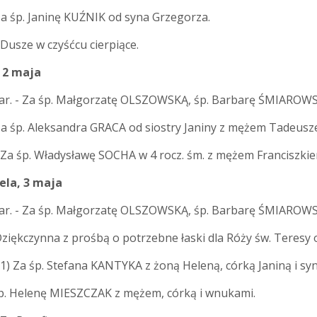
Za śp. Janinę KUŹNIK od syna Grzegorza.
 Dusze w czyśćcu cierpiące.
 2 maja
ar. - Za śp. Małgorzatę OLSZOWSKĄ, śp. Barbarę ŚMIAROWS
 Za śp. Aleksandra GRACA od siostry Janiny z mężem Tadeusz
- Za śp. Władysławę SOCHA w 4 rocz. śm. z mężem Franciszkie
ela, 3 maja
ar. - Za śp. Małgorzatę OLSZOWSKĄ, śp. Barbarę ŚMIAROWS
Dziękczynna z prośbą o potrzebne łaski dla Róży św. Teresy 
- 1) Za śp. Stefana KANTYKA z żoną Heleną, córką Janiną i 
śp. Helenę MIESZCZAK z mężem, córką i wnukami.