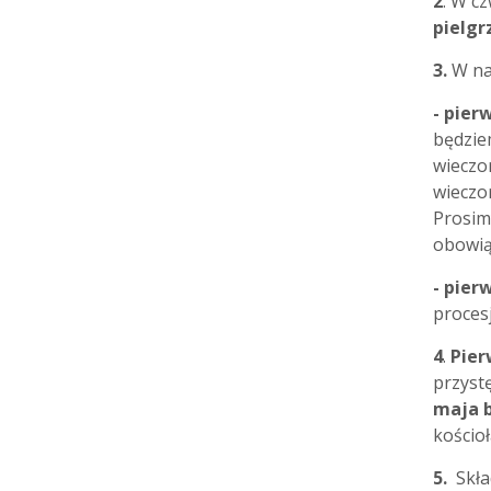
2
. W c
pielgr
3.
W na
-
pierw
będzie
wieczo
wieczo
Prosim
obowią
- pier
procesj
4
.
Pier
przyst
maja b
kościo
5.
Skła