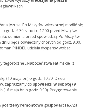
 Hałcnowie wyruszy
diecezjalna piesza
agiewnikach.
na Jezusa. Po Mszy św. wieczornej modlić się
a
o godz. 6.30 rano i o 17.00 przed Mszą św.
unku sumienia przed spowiedzią. Po Mszy św.
m dniu będą odwiedziny chorych
od godz. 9.00.
p. Roman PINDEL udziela dyspensy wobec
my tegoroczne „Nabożeństwa Fatimskie” z
ę, (10 maja br.)
o
godz. 10.30.
Dzieci
ców, zapraszamy do
spowiedzi w sobotę (9
ch (16 maja br. o godz. 9.00). Przygotowanie
a potrzeby remontowo gospodarcze.
//Za