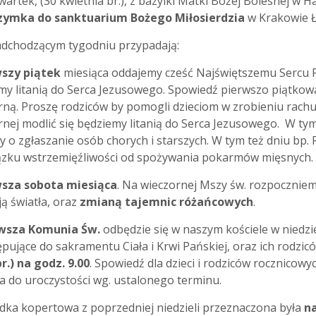
zwartek, (30 kwietnia br.), z bazylki Matki Bożej Bolesnej w
zymka do sanktuarium Bożego Miłosierdzia
w Krakowie Ł
dchodzącym tygodniu przypadają:
szy piątek
miesiąca oddajemy cześć Najświętszemu Sercu Pa
my litanią do Serca Jezusowego. Spowiedź pierwszo piątkow
rną. Proszę rodziców by pomogli dzieciom w zrobieniu rach
rnej modlić się będziemy litanią do Serca Jezusowego. W ty
y o zgłaszanie osób chorych i starszych. W tym też dniu b
zku wstrzemięźliwości od spożywania pokarmów mięsnych.
wsza sobota miesiąca
. Na wieczornej Mszy św. rozpocznie
ą światła, oraz
zmianą tajemnic różańcowych
.
wsza Komunia Św.
odbędzie się w naszym kościele w niedziel
ępujące do sakramentu Ciała i Krwi Pańskiej, oraz ich rodzi
r.) na godz. 9.00
. Spowiedź dla dzieci i rodziców rocznicowy
ła do uroczystości wg. ustalonego terminu.
dka kopertowa z poprzedniej niedzieli przeznaczona była
n