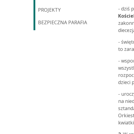
- dziś
PROJEKTY
Koście
BEZPIECZNA PARAFIA
zakonne
diecez
- święt
to zar
- wspo
wszystk
rozpo
dzieci 
- uroc
na nied
sztand
Orkies
kwiatk