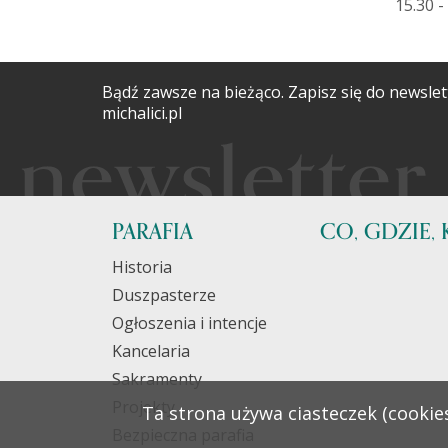
15.30 -
Bądź zawsze na bieżąco. Zapisz się do newslet
michalici.pl
PARAFIA
CO, GDZIE, 
Historia
Duszpasterze
Ogłoszenia i intencje
Kancelaria
Sakramenty
Projekty
Ta strona używa ciasteczek (cookies
Bezpieczna parafia