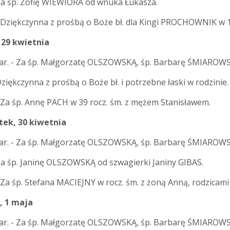
 Za śp. Zofię WIEWIÓRA od wnuka Łukasza.
- Dziękczynna z prośbą o Boże bł. dla Kingi PROCHOWNIK w 18
 29 kwietnia
ar. - Za śp. Małgorzatę OLSZOWSKĄ, śp. Barbarę ŚMIAROWS
Dziękczynna z prośbą o Boże bł. i potrzebne łaski w rodzinie.
- Za śp. Annę PACH w 39 rocz. śm. z mężem Stanisławem.
ek, 30 kiwetnia
ar. - Za śp. Małgorzatę OLSZOWSKĄ, śp. Barbarę ŚMIAROWS
 Za śp. Janinę OLSZOWSKĄ od szwagierki Janiny GIBAS.
 Za śp. Stefana MACIEJNY w rocz. śm. z żoną Anną, rodzicam
, 1 maja
ar. - Za śp. Małgorzatę OLSZOWSKĄ, śp. Barbarę ŚMIAROWS