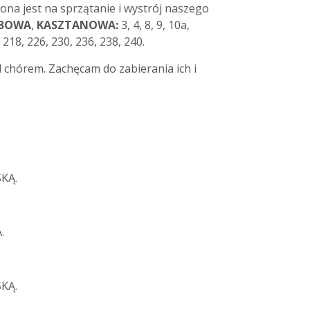
ona jest na sprzątanie i wystrój naszego
BOWA
,
KASZTANOWA:
3, 4, 8, 9, 10a,
, 218, 226, 230, 236, 238, 240.
 chórem. Zachęcam do zabierania ich i
KĄ.
KA.
KĄ.