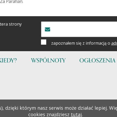
 Za Parafian.
tera strony
zapoznałem się z informacją o
ad
KIEDY?
WSPÓLNOTY
OGŁOSZENIA
), dzięki którym nasz serwis może działać lepiej. Wi
cookies znajdziesz
tutaj
.