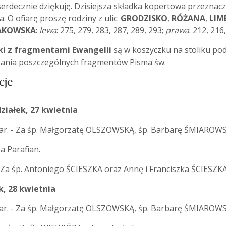
serdecznie dziękuję. Dzisiejsza składka kopertowa przeznacz
a. O ofiarę proszę rodziny z ulic:
GRODZISKO
,
RÓŻANA
,
LIM
AKOWSKA
:
lewa
: 275, 279, 283, 287, 289, 293;
prawa
: 212, 216
i z fragmentami Ewangelii
są w koszyczku na stoliku pod
ania poszczególnych fragmentów Pisma św.
cje
ziałek, 27 kwietnia
ar. - Za śp. Małgorzatę OLSZOWSKĄ, śp. Barbarę ŚMIAROWS
Za Parafian.
- Za śp. Antoniego ŚCIESZKA oraz Annę i Franciszka ŚCIESZ
k, 28 kwietnia
ar. - Za śp. Małgorzatę OLSZOWSKĄ, śp. Barbarę ŚMIAROWS