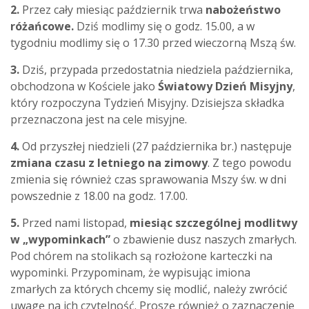
2.
Przez cały miesiąc październik trwa
nabożeństwo
różańcowe.
Dziś modlimy się o godz. 15.00, a w
tygodniu modlimy się o 17.30 przed wieczorną Mszą św.
3.
Dziś, przypada przedostatnia niedziela października,
obchodzona w Kościele jako
Światowy Dzień Misyjny
,
który rozpoczyna Tydzień Misyjny. Dzisiejsza składka
przeznaczona jest na cele misyjne.
4.
Od przyszłej niedzieli (27 października br.) następuje
zmiana czasu z letniego na zimowy
. Z tego powodu
zmienia się również czas sprawowania Mszy św. w dni
powszednie z 18.00 na godz. 17.00.
5.
Przed nami listopad,
miesiąc szczególnej modlitwy
w „wypominkach”
o zbawienie dusz naszych zmarłych.
Pod chórem na stolikach są rozłożone karteczki na
wypominki. Przypominam, że wypisując imiona
zmarłych za których chcemy się modlić, należy zwrócić
uwagę na ich czytelność. Proszę również o zaznaczenie