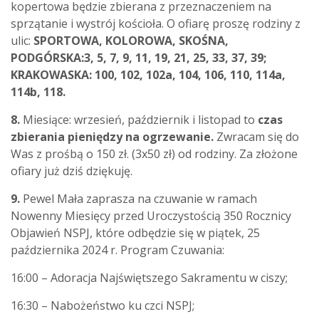
kopertowa będzie zbierana z przeznaczeniem na
sprzątanie i wystrój kościoła. O ofiarę proszę rodziny z
ulic:
SPORTOWA, KOLOROWA, SKOŚNA,
PODGÓRSKA:3, 5, 7, 9, 11, 19, 21, 25, 33, 37, 39;
KRAKOWASKA: 100, 102, 102a, 104, 106, 110, 114a,
114b, 118.
8.
Miesiące: wrzesień, październik i listopad to
czas
zbierania pieniędzy
na ogrzewanie.
Zwracam się do
Was z prośbą o 150 zł. (3x50 zł) od rodziny. Za złożone
ofiary już dziś dziękuję.
9.
Pewel Mała zaprasza na czuwanie w ramach
Nowenny Miesięcy przed Uroczystością 350 Rocznicy
Objawień NSPJ, które odbędzie się w piątek, 25
października 2024 r. Program Czuwania:
16:00 – Adoracja Najświętszego Sakramentu w ciszy;
16:30 – Nabożeństwo ku czci NSPJ;