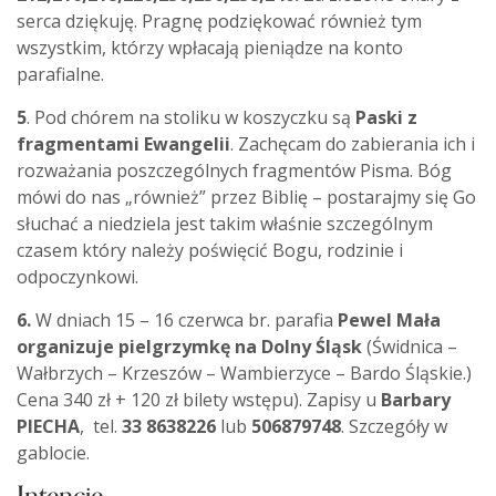
serca dziękuję. Pragnę podziękować również tym
wszystkim, którzy wpłacają pieniądze na konto
parafialne.
5
. Pod chórem
na stoliku w koszyczku są
Paski z
fragmentami Ewangelii
. Zachęcam do zabierania ich i
rozważania poszczególnych fragmentów Pisma. Bóg
mówi do nas „również” przez Biblię – postarajmy się Go
słuchać a niedziela jest takim właśnie szczególnym
czasem który należy poświęcić Bogu, rodzinie i
odpoczynkowi.
6.
W dniach 15 – 16 czerwca br. parafia
Pewel Mała
organizuje pielgrzymkę na Dolny Śląsk
(Świdnica –
Wałbrzych – Krzeszów – Wambierzyce – Bardo Śląskie.)
Cena 340 zł + 120 zł bilety wstępu). Zapisy u
Barbary
PIECHA
, tel.
33 8638226
lub
506879748
. Szczegóły w
gablocie.