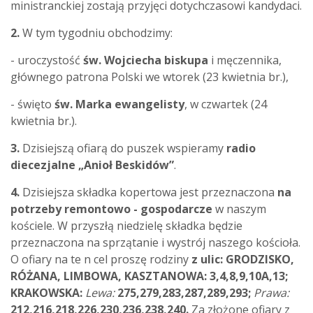
ministranckiej zostają przyjęci dotychczasowi kandydaci.
2.
W tym tygodniu obchodzimy:
- uroczystość
św. Wojciecha
biskupa
i męczennika,
głównego patrona Polski we wtorek (23 kwietnia br.),
- święto
św. Marka ewangelisty
, w czwartek (24
kwietnia br.).
3.
Dzisiejszą ofiarą do puszek wspieramy
radio
diecezjalne „Anioł Beskidów”
.
4.
Dzisiejsza składka kopertowa jest przeznaczona
na
potrzeby remontowo - gospodarcze
w naszym
kościele. W przyszłą niedzielę składka będzie
przeznaczona na sprzątanie i wystrój naszego kościoła.
O ofiary na te n cel proszę rodziny
z ulic: GRODZISKO,
RÓŻANA, LIMBOWA, KASZTANOWA: 3,4,8,9,10A,13;
KRAKOWSKA:
Lewa:
275,279,283,287,289,293;
Prawa:
212,216,218,226,230,236,238,240.
Za złożone ofiary z