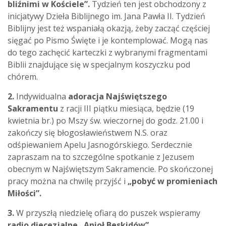
bliźnimi w Kościele”.
Tydzień ten jest obchodzony z
inicjatywy Dzieła Biblijnego im. Jana Pawła II. Tydzień
Biblijny jest też wspaniałą okazją, żeby zacząć częściej
sięgać po Pismo Święte i je kontemplować. Mogą nas
do tego zachęcić karteczki z wybranymi fragmentami
Biblii znajdujące się w specjalnym koszyczku pod
chórem.
2.
Indywidualna
adoracja Najświętszego
Sakramentu
z racji III piątku miesiąca, będzie (19
kwietnia br.) po Mszy św. wieczornej do godz. 21.00 i
zakończy się błogosławieństwem N.S. oraz
odśpiewaniem Apelu Jasnogórskiego. Serdecznie
zapraszam na to szczególne spotkanie z Jezusem
obecnym w Najświętszym Sakramencie. Po skończonej
pracy można na chwilę przyjść i
„pobyć w promieniach
Miłości”.
3.
W przyszłą niedzielę ofiarą do puszek wspieramy
radio diecezjalne „Anioł Beskidów”
.