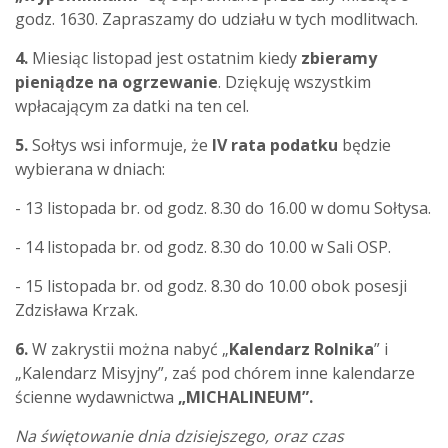
godz. 1630. Zapraszamy do udziału w tych modlitwach.
4.
Miesiąc listopad jest ostatnim kiedy
zbieramy
pieniądze na ogrzewanie
. Dziękuję wszystkim
wpłacającym za datki na ten cel.
5.
Sołtys wsi informuje, że
IV rata podatku
będzie
wybierana w dniach:
- 13 listopada br. od godz. 8.30 do 16.00 w domu Sołtysa.
- 14 listopada br. od godz. 8.30 do 10.00 w Sali OSP.
- 15 listopada br. od godz. 8.30 do 10.00 obok posesji
Zdzisława Krzak.
6.
W zakrystii można nabyć „
Kalendarz Rolnika
” i
„Kalendarz Misyjny”,
zaś pod chórem inne kalendarze
ścienne wydawnictwa
„MICHALINEUM”.
Na świętowanie dnia dzisiejszego, oraz czas