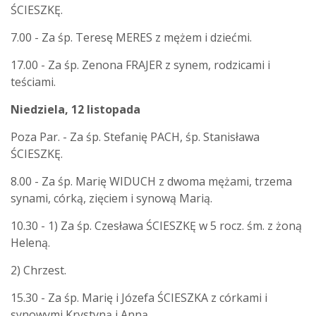
ŚCIESZKĘ.
7.00 - Za śp. Teresę MERES z mężem i dziećmi.
17.00 - Za śp. Zenona FRAJER z synem, rodzicami i
teściami.
Niedziela, 12 listopada
Poza Par. - Za śp. Stefanię PACH, śp. Stanisława
ŚCIESZKĘ.
8.00 - Za śp. Marię WIDUCH z dwoma mężami, trzema
synami, córką, zięciem i synową Marią.
10.30 - 1) Za śp. Czesława ŚCIESZKĘ w 5 rocz. śm. z żoną
Heleną.
2) Chrzest.
15.30 - Za śp. Marię i Józefa ŚCIESZKA z córkami i
synowymi Krystyną i Anną.