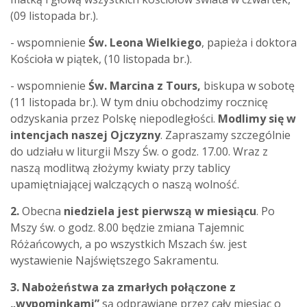
(09 listopada br.).
- wspomnienie
Św. Leona Wielkiego
, papieża i doktora
Kościoła w piątek, (10 listopada br.).
- wspomnienie
Św. Marcina z Tours,
biskupa w sobotę
(11 listopada br.). W tym dniu obchodzimy rocznicę
odzyskania przez Polskę niepodległości.
Modlimy się w
intencjach naszej Ojczyzny
. Zapraszamy szczególnie
do udziału w liturgii Mszy Św. o godz. 17.00. Wraz z
naszą modlitwą złożymy kwiaty przy tablicy
upamiętniającej walczących o naszą wolność.
2.
Obecna
niedziela jest pierwszą w miesiącu
. Po
Mszy św. o godz. 8.00 będzie zmiana Tajemnic
Różańcowych, a po wszystkich Mszach św. jest
wystawienie Najświętszego Sakramentu.
3. Nabożeństwa za zmarłych połączone z
„wypominkami”
są odprawiane przez cały miesiąc
o