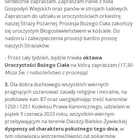
serdecznie zapraszam. Zapraszam Panie z Koła
Gospodyń Wiejskich oraz panów w strojach ludowych.
Zapraszam do udziału w uroczystościach orkiestrę
naszej Straży Pożarnej. Procesja Bożego Ciała zakończy
się uroczystym Błogosławieństwem w kościele. Do
nadzoru i zabezpieczenia procesji bardzo proszę
naszych Strażaków.
- Przez cały tydzień, będzie trwała
oktawa
Uroczystości Bożego Ciała
na którą zapraszam
(17.
30
-
Msza Św. i nabożeństwo z procesją)
.
3.
Dla dobra duchowego wszystkich wiernych
pragnących uszanować zasady religijne i moralne, na
podstawie kan. 87 oraz uwzględniając treść kanonów
1250 i 1251 Kodeksu Prawa Kanonicznego, udzielam w
piątek 9 czerwca 2023 roku, wszystkim wiernym
przebywającym na terenie Diecezji Bielsko-Żywieckiej
dyspensy od charakteru pokutnego tego dnia
, w
tym obowiązku wstrzemięźliwości od pokarmów