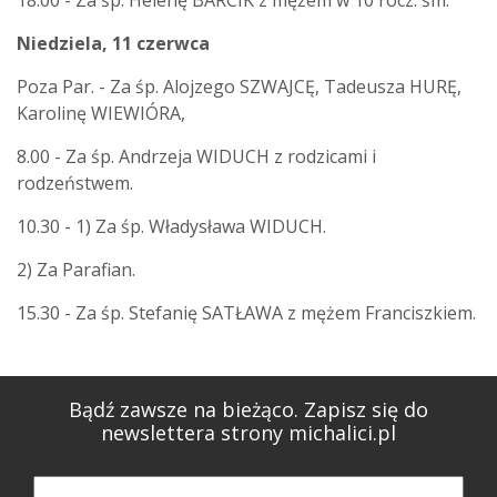
18.00 - Za śp. Helenę BARCIK z mężem w 10 rocz. śm.
Niedziela, 11 czerwca
Poza Par. - Za śp. Alojzego SZWAJCĘ, Tadeusza HURĘ,
Karolinę WIEWIÓRA,
8.00 - Za śp. Andrzeja WIDUCH z rodzicami i
rodzeństwem.
10.30 - 1) Za śp. Władysława WIDUCH.
2) Za Parafian.
15.30 - Za śp. Stefanię SATŁAWA z mężem Franciszkiem.
Bądź zawsze na bieżąco. Zapisz się do
newslettera strony michalici.pl