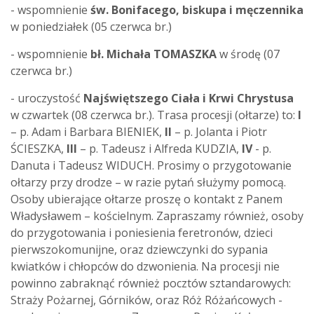
- wspomnienie
św. Bonifacego, biskupa i męczennika
w poniedziałek (05 czerwca br.)
- wspomnienie
bł. Michała TOMASZKA
w środę (07
czerwca br.)
- uroczystość
Najświętszego Ciała i Krwi Chrystusa
w czwartek (08 czerwca br.). Trasa procesji (ołtarze) to:
I
– p. Adam i Barbara BIENIEK,
II
– p. Jolanta i Piotr
ŚCIESZKA,
III
– p. Tadeusz i Alfreda KUDZIA,
IV
-
p.
Danuta i Tadeusz WIDUCH. Prosimy o przygotowanie
ołtarzy przy drodze – w razie pytań służymy pomocą.
Osoby ubierające ołtarze proszę o kontakt z Panem
Władysławem – kościelnym. Zapraszamy również, osoby
do przygotowania i poniesienia feretronów, dzieci
pierwszokomunijne, oraz dziewczynki do sypania
kwiatków i chłopców do dzwonienia. Na procesji nie
powinno zabraknąć również pocztów sztandarowych:
Straży Pożarnej, Górników, oraz Róż Różańcowych -