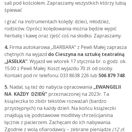
sali pod kościołem. Zapraszamy wszystkich którzy lubią
śpiewać
i grać na instrumentach kolędy: dzieci, młodzież,
rodziców. Oprócz kolędowania można będzie wypić
herbatę i kawę oraz zjeść coś na słodko. Zapraszamy.
4.
Firma autokarowa „BARBARA” z Pewli Małej zaprasza
chętnych na wyjazd
do Cieszyna na
sztukę teatralną
„JASEŁKA”
. Wyjazd we wtorek 17 stycznia br. o godz. ok.
15.00 z Pewli Małej. Koszt wyjazdu 70 zł. od osoby.
Kontakt pod nr telefonu: 033 8638 226 lub
506 879 748
.
5.
Nadal, są też do nabycia opracowania
„EWANGELII
NA KAŻDY DZIEŃ”
przeznaczonej na 2023r. Ta
książeczka to zbiór tekstów rozważań (bardzo
przystępnych) na każdy dzień. Na końcu książeczki
znajdują się podstawowe modlitwy chrześcijanina
łącznie z pacierzem. Zachęcam do ich nabywania.
Zgodnie z wolą ofiarodawcy – zebrane pieniądze
(12 zł.