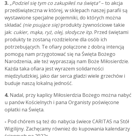
3.
„Podziel się tym co zakupiłeś na święta”
– to akcja
przedświąteczna w której, w sklepach naszej parafii są
wystawione specjalne pojemniki, do których można
składać
(nie psujące się)
produkty żywnościowe takie
jak:
cukier, mąka, ryż, olej, słodycze itp.
Przed świętami
produkty te zostaną rozdzielone dla osób ich
potrzebujących. Te ofiary połączone z dobrą intencją
pomogą nam przygotować się na Święta Bożego
Narodzenia, ale też wypraszają nam Boże Miłosierdzie.
Każda taka ofiara jest wyrazem solidarności
międzyludzkiej, jako dar serca gładzi wiele grzechów i
buduje naszą lokalną jedność.
4.
Nadal, przy kaplicy Miłosierdzia Bożego można nabyć
u panów Kościelnych i pana Organisty poświęcone
opłatki na Święta.
-
Pod chórem są też do nabycia świece CARITAS na Stół
Wigilijny. Zachęcamy również do kupowania kalendarzy