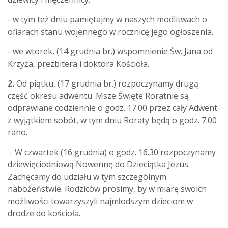
- w tym też dniu pamiętajmy w naszych modlitwach o
ofiarach stanu wojennego w rocznicę jego ogłoszenia.
- we wtorek, (14 grudnia br.) wspomnienie Św. Jana od
Krzyża, prezbitera i doktora Kościoła.
2.
Od piątku, (17 grudnia br.) rozpoczynamy drugą
część okresu adwentu. Msze Święte Roratnie
są
odprawiane codziennie o godz. 17.00 przez cały Adwent
z wyjątkiem sobót, w tym dniu Roraty będą o godz. 7.00
rano.
- W czwartek (16 grudnia) o godz. 16.30 rozpoczynamy
dziewięciodniową Nowennę do Dzieciątka Jezus.
Zachęcamy do udziału w tym szczególnym
nabożeństwie. Rodziców prosimy, by w miarę swoich
możliwości towarzyszyli najmłodszym dzieciom w
drodze do kościoła.