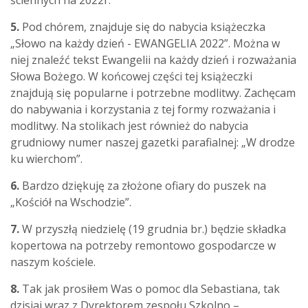
ściennych na 2022r.
5.
Pod chórem, znajduje się do nabycia książeczka
„Słowo na każdy dzień - EWANGELIA 2022”. Można w
niej znaleźć tekst Ewangelii na każdy dzień i rozważania
Słowa Bożego. W końcowej części tej książeczki
znajdują się popularne i potrzebne modlitwy. Zachęcam
do nabywania i korzystania z tej formy rozważania i
modlitwy. Na stolikach jest również do nabycia
grudniowy numer naszej gazetki parafialnej: „W drodze
ku wierchom”.
6.
Bardzo dziękuję za złożone ofiary do puszek na
„Kościół na Wschodzie”.
7.
W
przyszłą
niedzielę
(19 grudnia br.) będzie składka
kopertowa na potrzeby remontowo gospodarcze w
naszym kościele.
8.
Tak jak prosiłem Was o pomoc dla Sebastiana, tak
dzisiaj wraz z Dyrektorem zespołu Szkolno –