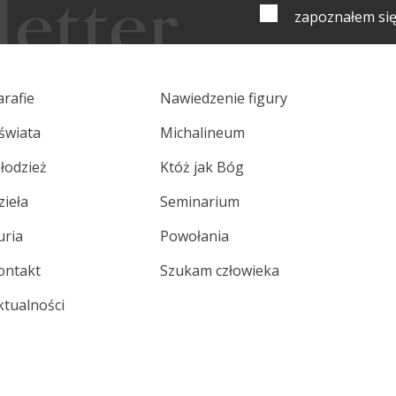
zapoznałem się
arafie
Nawiedzenie figury
świata
Michalineum
łodzież
Któż jak Bóg
zieła
Seminarium
uria
Powołania
ontakt
Szukam człowieka
ktualności