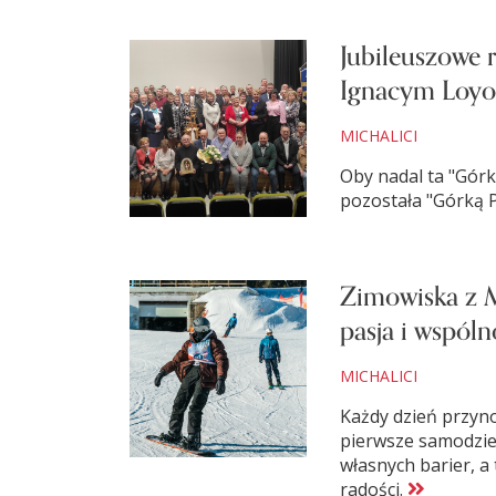
Jubileuszowe r
Ignacym Loyo
MICHALICI
Oby nadal ta "Gór
pozostała "Górką 
Zimowiska z M
pasja i wspóln
MICHALICI
Każdy dzień przyn
pierwsze samodzie
własnych barier, a
radości.