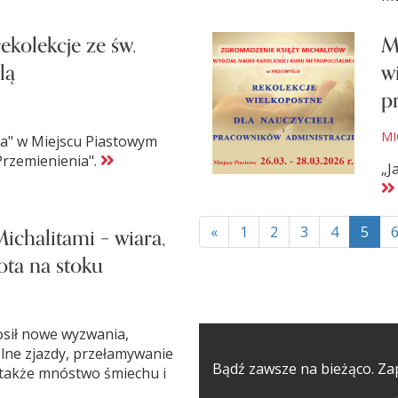
ekolekcje ze św.
M
lą
w
p
MI
ka" w Miejscu Piastowym
Przemienienia".
„J
ichalitami – wiara,
«
1
2
3
4
5
ota na stoku
osił nowe wyzwania,
lne zjazdy, przełamywanie
Bądź zawsze na bieżąco. Zap
 także mnóstwo śmiechu i