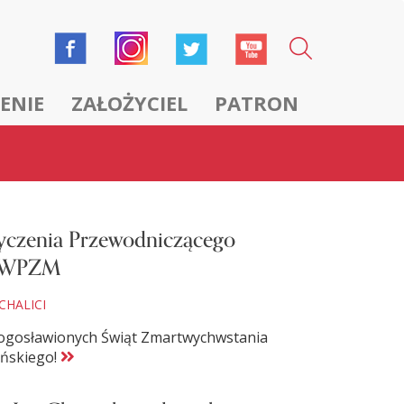
ENIE
ZAŁOŻYCIEL
PATRON
yczenia Przewodniczącego
WPZM
CHALICI
ogosławionych Świąt Zmartwychwstania
ńskiego!