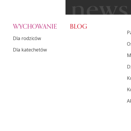
WYCHOWANIE
BLOG
P
Dla rodziców
O
Dla katechetów
M
D
K
K
A