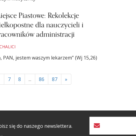
iejsce Piastowe: Rekolekcje
ielkopostne dla nauczycieli i
racowników administracji
CHALICI
a, PAN, jestem waszym lekarzem” (Wj 15,26)
6
7
8
...
86
87
»
isz się do naszego newslettera.