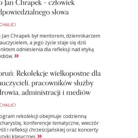
p Jan Chrapek – człowiek
dpowiedzialnego słowa
CHALICI
 Jan Chrapek był mentorem, dziennikarzem
nauczycielem, a jego życie staje się dziś
nktem odniesienia dla refleksji nad etyką
diów.
oruń: Rekolekcje wielkopostne dla
auczycieli, pracowników służby
drowia, administracji i mediów
CHALICI
ogram rekolekcji obejmuje: codzienną
charystię, konferencje tematyczne, wieczór
śli i refleksji chrześcijańskiej oraz koncerty
zyki klasycznej.