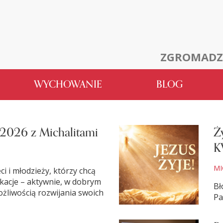
ZGROMADZ
WYCHOWANIE
BLOG
 2026 z Michalitami
Ż
K
MI
ci i młodzieży, którzy chcą
kacje – aktywnie, w dobrym
Bł
ożliwością rozwijania swoich
Pa