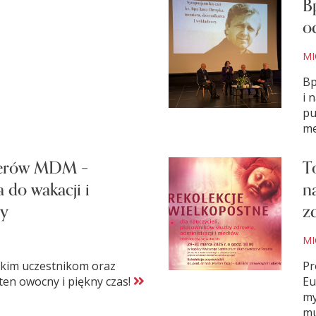
B
o
MI
Bp
i 
pu
me
derów MDM –
T
 do wakacji i
n
cy
z
MI
kim uczestnikom oraz
Pr
ten owocny i piękny czas!
Eu
my
mu