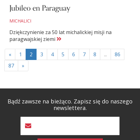
Jubileo en Paraguay
MICHALICI
Dziękczynienie za 50 lat michalickiej misji na
paragwajskiej ziemi
«
1
2
3
4
5
6
7
8
...
86
87
»
Bądź zawsze na bieżąco. Zapisz się do naszego
newslettera.