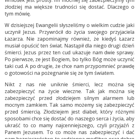
Wniosek jest prosty. Im mocniej się zabezpieczymy tym
złodziej ma większe trudności się dostać. Dlaczego o
tym mówię.
W dzisiejszej Ewangelii słyszeliśmy o wielkim cudzie jaki
uczynił Jezus. Przywrócił do życia swojego przyjaciela
Łazarza. Nie zapominajmy również, że kiedyś Łazarz
musiał opuścić ten świat. Nastąpił dla niego drugi dzień
śmierci. Jezus przez ten cud ukazuje nam dwie sprawy.
Po pierwsze, ze jest Bogiem, bo tylko Bóg może uczynić
taki cud. A po drugie, że chce nam przypomnieć prawdę
o gotowości na pożegnanie się ze tym światem.
Nikt z nas nie uniknie śmierci, lecz można się
zabezpieczyć na życie wieczne. Tak jak można się
zabezpieczyć przed złodziejem silnym alarmem lub
mocnym zamkiem. Tak samo możemy się zabezpieczyć
przed śmiercią. Złodziejem jest diabeł, który różnymi
sposobami chce się dostać do naszego serca i życia, aby
ukraść to co mamy najcenniejszego, czyli przyjaźń z
Panem Jezusem. To co może nas zabezpieczyć i dać