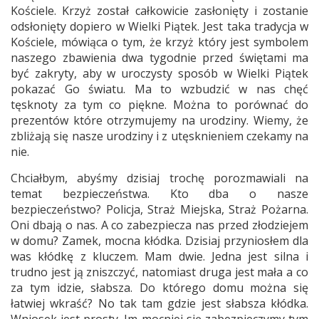
Kościele. Krzyż został całkowicie zasłonięty i zostanie
odsłonięty dopiero w Wielki Piątek. Jest taka tradycja w
Kościele, mówiąca o tym, że krzyż który jest symbolem
naszego zbawienia dwa tygodnie przed świętami ma
być zakryty, aby w uroczysty sposób w Wielki Piątek
pokazać Go światu. Ma to wzbudzić w nas chęć
tęsknoty za tym co piękne. Można to porównać do
prezentów które otrzymujemy na urodziny. Wiemy, że
zbliżają się nasze urodziny i z utęsknieniem czekamy na
nie.
Chciałbym, abyśmy dzisiaj trochę porozmawiali na
temat bezpieczeństwa. Kto dba o nasze
bezpieczeństwo? Policja, Straż Miejska, Straż Pożarna.
Oni dbają o nas. A co zabezpiecza nas przed złodziejem
w domu? Zamek, mocna kłódka. Dzisiaj przyniosłem dla
was kłódkę z kluczem. Mam dwie. Jedna jest silna i
trudno jest ją zniszczyć, natomiast druga jest mała a co
za tym idzie, słabsza. Do którego domu można się
łatwiej wkraść? No tak tam gdzie jest słabsza kłódka.