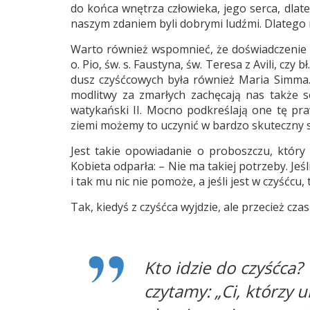
do końca wnętrza człowieka, jego serca, dlate
naszym zdaniem byli dobrymi ludźmi. Dlatego mo
Warto również wspomnieć, że doświadczenie cz
o. Pio, św. s. Faustyna, św. Teresa z Avili, c
dusz czyśćcowych była również Maria Simma.
modlitwy za zmarłych zachęcają nas także so
watykański II. Mocno podkreślają one tę pra
ziemi możemy to uczynić w bardzo skuteczny 
Jest takie opowiadanie o proboszczu, który
Kobieta odparła: – Nie ma takiej potrzeby. Jeśli
i tak mu nic nie pomoże, a jeśli jest w czyśćc
Tak, kiedyś z czyśćca wyjdzie, ale przecież cz
Kto idzie do czyśćca?
czytamy: „Ci, którzy u