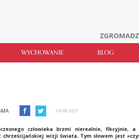
ZGROMADZ
WYCHOWANIE
BLOG
CSMA
14-08-2021
łczesnego człowieka brzmi nierealnie, fikcyjnie, a
chrześcijańskiej wizji świata. Tym słowem jest «czy