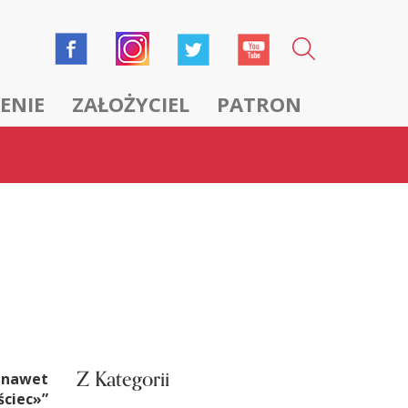
ENIE
ZAŁOŻYCIEL
PATRON
Z Kategorii
 nawet
ściec»”