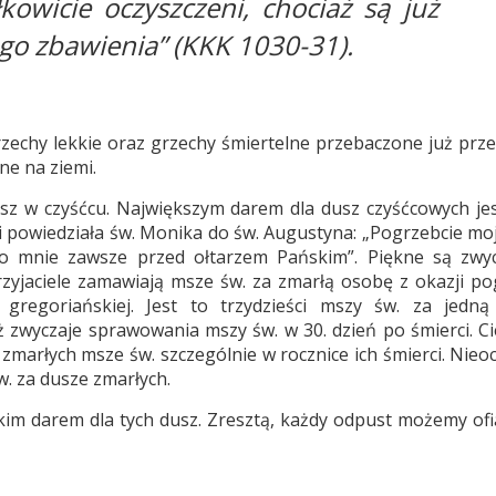
łkowicie oczyszczeni, chociaż są już
o zbawienia” (KKK 1030-31).
echy lekkie oraz grzechy śmiertelne przebaczone już prz
ne na ziemi.
sz w czyśćcu. Największym darem dla dusz czyśćcowych je
ci powiedziała św. Monika do św. Augustyna: „Pogrzebcie moj
e o mnie zawsze przed ołtarzem Pańskim”. Piękne są zwy
przyjaciele zamawiają msze św. za zmarłą osobę z okazji po
regoriańskiej. Jest to trzydzieści mszy św. za jedną
ż zwyczaje sprawowania mszy św. w 30. dzień po śmierci. C
h zmarłych msze św. szczególnie w rocznice ich śmierci. Nie
w. za dusze zmarłych.
kim darem dla tych dusz. Zresztą, każdy odpust możemy of