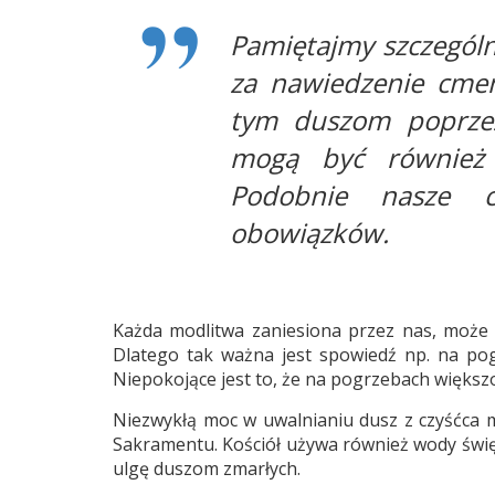
Pamiętajmy szczególn
za nawiedzenie cme
tym duszom poprzez
mogą być również 
Podobnie nasze ci
obowiązków.
Każda modlitwa zaniesiona przez nas, może 
Dlatego tak ważna jest spowiedź np. na po
Niepokojące jest to, że na pogrzebach większoś
Niezwykłą moc w uwalnianiu dusz z czyśćca 
Sakramentu. Kościół używa również wody święc
ulgę duszom zmarłych.