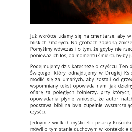
Już wkrótce udamy się na cmentarze, aby w 
bliskich zmarłych. Na grobach zapłoną znicze
Pomyślmy wówczas i o tym, że gdyby nie rzec
ponieważ ich los, od momentu śmierci, byłby j
Podejmujemy dziś katechezę o czyśćcu. Ten d
Świętego, który odnajdujemy w Drugiej Księ
modlić się za umarłych, aby zostali od grze
wspomniany tekst opowiada nam, jak dzielny
ofiarę za poległych żołnierzy, przy któryc
opowiadania płynie wniosek, że autor natch
podstawa biblijna była zupełnie wystarczaj
czyśćcu.
Jednym z wielkich myślicieli i pisarzy Kościo
mówił o tym stanie duchowym w kontekście śmi