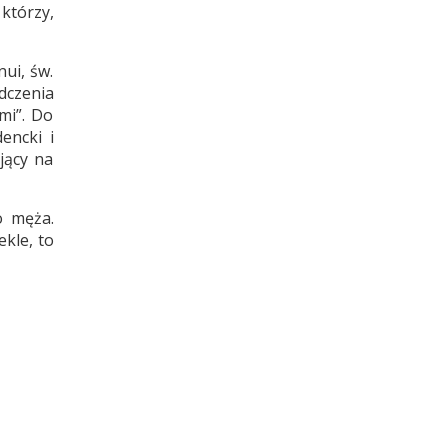
 którzy,
ui, św.
adczenia
mi”. Do
encki i
jący na
o męża.
ekle, to