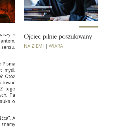
Ojciec pilnie poszukiwany
naszych
zantem.
NA ZIEMI
|
WIARA
 sensu,
e Pisma
t myśl,
w? Otóż
gotować
 Z tego
ych. Ta
nauka o
śćca”. A
e znamy