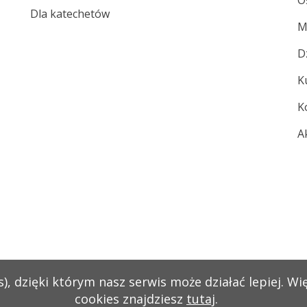
O
Dla katechetów
M
D
K
K
A
), dzięki którym nasz serwis może działać lepiej. Wi
cookies znajdziesz
tutaj
.