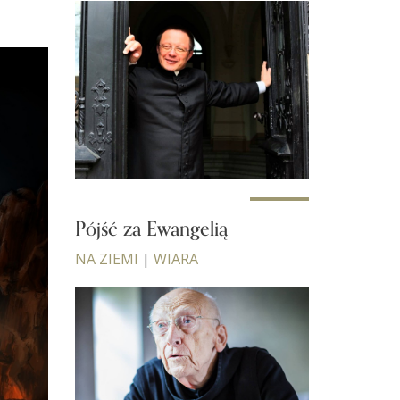
Pójść za Ewangelią
NA ZIEMI
|
WIARA