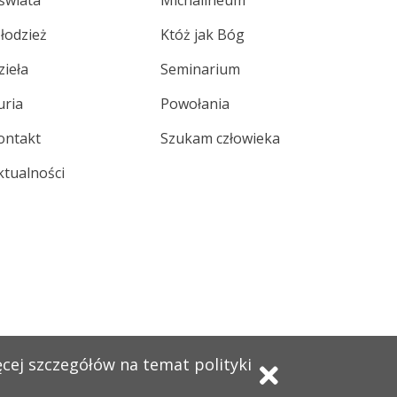
świata
Michalineum
łodzież
Któż jak Bóg
zieła
Seminarium
uria
Powołania
ontakt
Szukam człowieka
ktualności
ęcej szczegółów na temat polityki