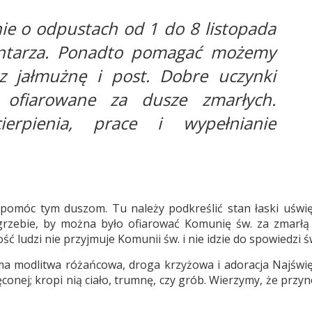
ie o odpustach od 1 do 8 listopada
ntarza. Ponadto pomagać możemy
 jałmużnę i post. Dobre uczynki
ofiarowane za dusze zmarłych.
erpienia, prace i wypełnianie
pomóc tym duszom. Tu należy podkreślić stan łaski uświęc
grzebie, by można było ofiarować Komunię św. za zmarłą
ć ludzi nie przyjmuje Komunii św. i nie idzie do spowiedzi ś
ma modlitwa różańcowa, droga krzyżowa i adoracja Najświ
onej; kropi nią ciało, trumnę, czy grób. Wierzymy, że przyn