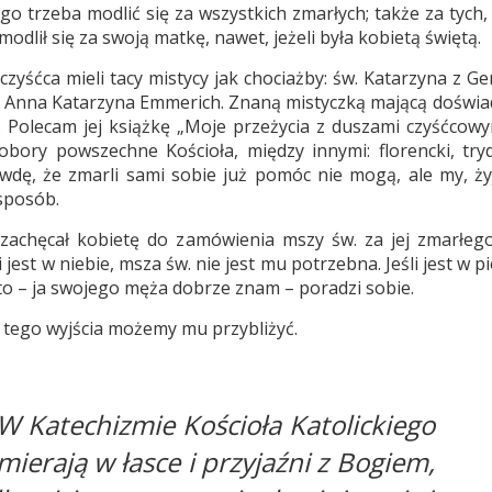
go trzeba modlić się za wszystkich zmarłych; także za tych,
dlił się za swoją matkę, nawet, jeżeli była kobietą świętą.
yśćca mieli tacy mistycy jak chociażby: św. Katarzyna z Gen
zy bł. Anna Katarzyna Emmerich. Znaną mistyczką mającą doświ
 Polecam jej książkę „Moje przeżycia z duszami czyśćcowy
bory powszechne Kościoła, między innymi: florencki, tryd
wdę, że zmarli sami sobie już pomóc nie mogą, ale my, ży
sposób.
 zachęcał kobietę do zamówienia mszy św. za jej zmarłeg
 jest w niebie, msza św. nie jest mu potrzebna. Jeśli jest w pi
u, to – ja swojego męża dobrze znam – poradzi sobie.
as tego wyjścia możemy mu przybliżyć.
 W Katechizmie Kościoła Katolickiego
mierają w łasce i przyjaźni z Bogiem,