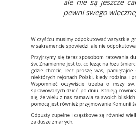
ale nie są jeszcze ca
pewni swego wieczneg
W czyśćcu musimy odpokutować wszystkie grz
w sakramencie spowiedzi, ale nie odpokutowa
Przyjrzymy się teraz sposobom ratowania du
św. Znamienne jest to, co leżąc na łożu śmier
gdzie chcecie; lecz proszę was, pamiętajci
niektórych rejonach Polski, kiedy rodzina i 
Wspomnieć oczywiście trzeba o mszy św. g
sprawowanych dzień po dniu. Istnieją równie
się, że wielu z nas zamawia za swoich bliskic
pomocą jest również przyjmowanie Komunii ś
Odpusty zupełne i cząstkowe są również wiel
za dusze zmarłych.