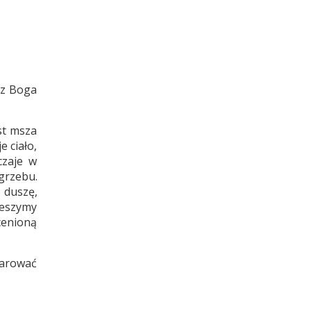
ez Boga
st msza
e ciało,
czaje w
grzebu.
 duszę,
ieszymy
ocenioną
iarować