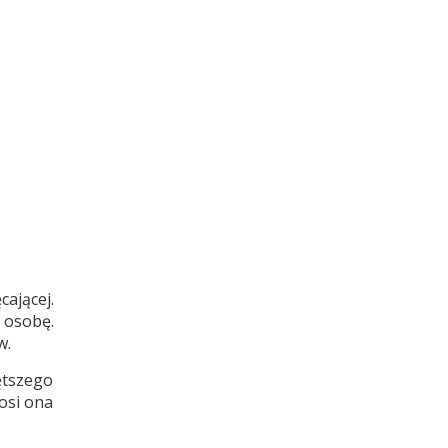
ającej.
 osobę.
w.
ętszego
osi ona