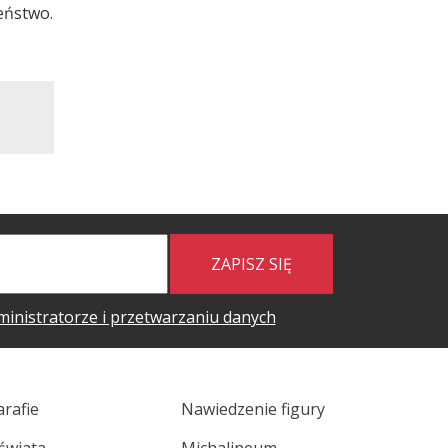
eństwo.
ZAPISZ SIĘ
ministratorze i przetwarzaniu danych
arafie
Nawiedzenie figury