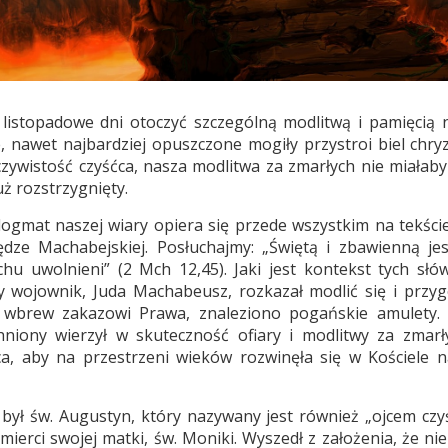
listopadowe dni otoczyć szczególną modlitwą i pamięcią 
, nawet najbardziej opuszczone mogiły przystroi biel chry
zywistość czyśćca, nasza modlitwa za zmarłych nie miałaby
uż rozstrzygnięty.
ogmat naszej wiary opiera się przede wszystkim na tekści
dze Machabejskiej. Posłuchajmy: „Świętą i zbawienną jes
chu uwolnieni” (2 Mch 12,45). Jaki jest kontekst tych słó
 wojownik, Juda Machabeusz, rozkazał modlić się i przy
h, wbrew zakazowi Prawa, znaleziono pogańskie amulety.
niony wierzył w skuteczność ofiary i modlitwy za zmarł
ąca, aby na przestrzeni wieków rozwinęła się w Kościele 
ła był św. Augustyn, który nazywany jest również „ojcem czy
erci swojej matki, św. Moniki. Wyszedł z założenia, że ni